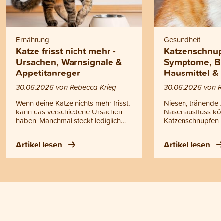
Ernährung
Gesundheit
Katze frisst nicht mehr -
Katzenschnup
Ursachen, Warnsignale &
Symptome, B
Appetitanreger
Hausmittel &
30.06.2026 von Rebecca Krieg
30.06.2026 von 
Wenn deine Katze nichts mehr frisst,
Niesen, tränende
kann das verschiedene Ursachen
Nasenausfluss kö
haben. Manchmal steckt lediglich
Katzenschnupfen 
eine vorübergehende Laune
handelt es sich ni
dahinter, manchmal können aber
einfache Erkältun
Artikel lesen
Artikel lesen
auch gesundheitliche Probleme die
ansteckende Erk
Ursache sein. Doch wann helfen
oberen Atemwege
einfache Tricks oder ein
Katzenschnupfen k
Appetitanreger für Katzen und wann
Kitten, ältere Kat
solltest du zum Tierarzt gehen?
geschwächte Tiere
Antworten auf diese Fragen findest
werden. Bei Fieber
du in diesem Blogartikel.
Ausfluss, Atempr
Appetitlosigkeit o
Mattigkeit sollte d