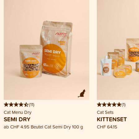
(
11
)
(
1
)
Cat Menu Dry
Cat Sets
SEMI DRY
KITTENSET
ab
CHF 4.95
Beutel Cat Semi Dry 100 g
CHF 64.15